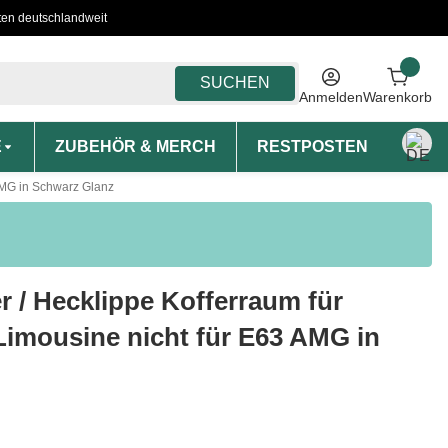
ten deutschlandweit
SUCHEN
Anmelden
Warenkorb
E
ZUBEHÖR & MERCH
RESTPOSTEN
MON
AMG in Schwarz Glanz
r / Hecklippe Kofferraum für
imousine nicht für E63 AMG in