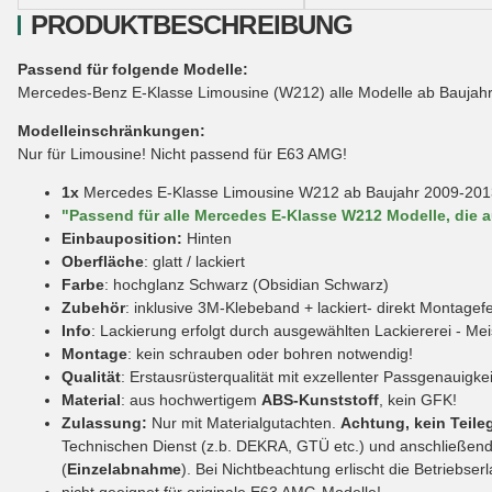
PRODUKTBESCHREIBUNG
Passend für folgende Modelle:
Mercedes-Benz E-Klasse Limousine (W212) alle Modelle ab Baujahr
Modelleinschränkungen:
Nur für Limousine! Nicht passend für E63 AMG!
1x
Mercedes E-Klasse Limousine W212 ab Baujahr 2009-2013
"Passend für alle Mercedes E-Klasse W212 Modelle, die 
Einbauposition:
Hinten
Oberfläche
: glatt / lackiert
Farbe
: hochglanz Schwarz (Obsidian Schwarz)
Zubehör
: inklusive 3M-Klebeband + lackiert- direkt Montagefe
Info
: Lackierung erfolgt durch ausgewählten Lackiererei - Me
Montage
: kein schrauben oder bohren notwendig!
Qualität
: Erstausrüsterqualität mit exzellenter Passgenauigkei
Material
: aus hochwertigem
ABS-Kunststoff
, kein GFK!
Zulassung:
Nur mit Materialgutachten.
Achtung, kein Teile
Technischen Dienst (z.b. DEKRA, GTÜ etc.) und anschließend d
(
Einzelabnahme
). Bei Nichtbeachtung erlischt die Betriebser
nicht geeignet für originale E63 AMG-Modelle!