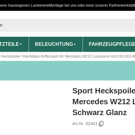
serer hauseigenen Lackiererei
Montage bei uns oder einer unserer Partnerwerkstät
TZTEILE
BELEUCHTUNG
FAHRZEUGPFLEG
 Heckspoiler / Hecklippe Kofferraum für Mercedes W212 Limousine nicht für E63 
Sport Heckspoile
Mercedes W212 L
Schwarz Glanz
Art.Nr.:
92441