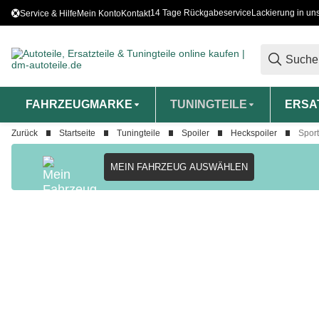
14 Tage Rückgabeservice
Lackierung in un
Service & Hilfe
Mein Konto
Kontakt
FAHRZEUGMARKE
TUNINGTEILE
ERSA
Zurück
Startseite
Tuningteile
Spoiler
Heckspoiler
Sport
MEIN FAHRZEUG AUSWÄHLEN