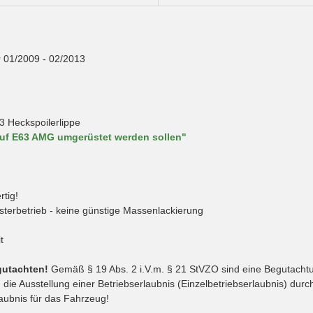
 01/2009 - 02/2013
 Heckspoilerlippe
auf E63 AMG umgerüstet werden sollen"
rtig!
isterbetrieb - keine günstige Massenlackierung
t
gutachten!
Gemäß § 19 Abs. 2 i.V.m. § 21 StVZO sind eine Begutacht
ie Ausstellung einer Betriebserlaubnis (Einzelbetriebserlaubnis) dur
laubnis für das Fahrzeug!