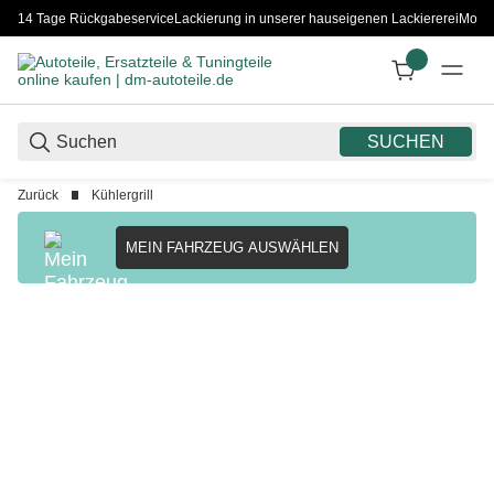
14 Tage Rückgabeservice
Lackierung in unserer hauseigenen Lackiererei
Monta
SUCHEN
Zurück
Kühlergrill
MEIN FAHRZEUG AUSWÄHLEN