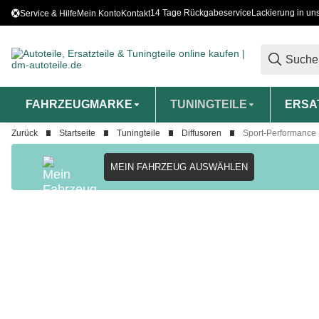
14 Tage Rückgabeservice
Lackierung in un
Service & Hilfe
Mein Konto
Kontakt
FAHRZEUGMARKE
TUNINGTEILE
ERSA
Zurück
Startseite
Tuningteile
Diffusoren
Sport-Performance 
MEIN FAHRZEUG AUSWÄHLEN