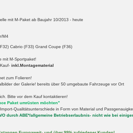
lle mit M-Paket ab Baujahr 10/2013 - heute
hr/M4
(F32) Cabrio (F33) Grand Coupe (F36)
e mit M-Sportpaket!
Kauf-
inkl.Montagematerial
gnet zum Folieren!
nalbilder der Galerie! bereits über 50 umgebaute Fahrzeuge vor Ort
ich. Bitte vor dem Kauf kontaktieren!
mance Paket umrüsten möchten"
Import-Qualitätsunterschiede in Form von Material und Passgenauigke
VO durch ABE*/allgemeine Betriebserlaubnis- nicht wie bei einige
oßstangen Europaweit- und über 99% zufriedener Kunden!