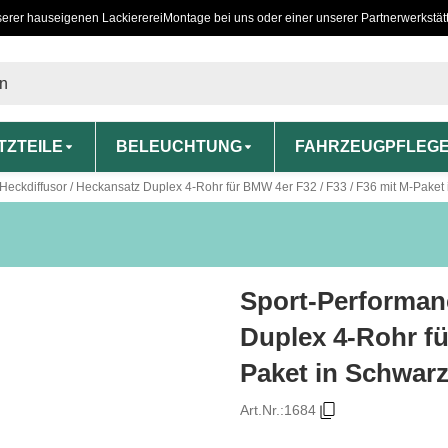
serer hauseigenen Lackiererei
Montage bei uns oder einer unserer Partnerwerkstät
TZTEILE
BELEUCHTUNG
FAHRZEUGPFLEG
Heckdiffusor / Heckansatz Duplex 4-Rohr für BMW 4er F32 / F33 / F36 mit M-Paket 
Sport-Performan
Duplex 4-Rohr fü
Paket in Schwarz
Art.Nr.:
1684