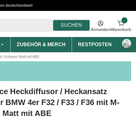
ten deutschlandweit
SUCHEN
Anmelden
Warenkorb
E
ZUBEHÖR & MERCH
RESTPOSTEN
MON
in Schwarz Matt mit ABE
ce Heckdiffusor / Heckansatz
r BMW 4er F32 / F33 / F36 mit M-
 Matt mit ABE