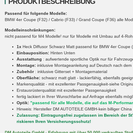
PRODUKTBESCHREIBUNG
Passend für folgende Modelle:
BMW 4er Coupe (F32) / Cabrio (F33) / Grand Coupe (F36) alle Mode
Modelleinschränkungen:
nicht passend für M4 Modelle! nur für Modelle mit Umbau auf 4-Ro
1x
Heck Diffusor Schwarz Matt passend für BMW 4er Coupe 
Einbauposition:
Hinten Unten
Ausstattung
: aufwertende sportliche Optik nur für Fahrzeug
Montage:
inklusive Montageanleitung auf Deutsch nach dem 
Zubehör
: inklusive Gitterset + Montagematerial
Oberfläche:
schwarz matt glatt - lackierfähig, ebenfalls geei
Markenqualität - mit exzellenter Passgenauigkeit-siehe Origi
Erstausrüsterqualität mit exzellenter Passgenauigkeit
fertig lackiert in Ihrer Wunschfarbe auf Anfrage ebenfalls mögl
Optik:
"passend für alle Modelle, die auf das M-Perfor
Hinweis: Hersteller DM AUTOTEILE GMBH-kein billiger China 
Zulassung: Eintragungsfrei zugelassen im Bereich der St
riskieren Ihren Versicherungsschutz!
DM Autoteile GmbH - Erfahrung mit über 50.000 verkauften St