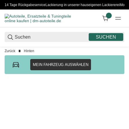
14 Tage Rückgabeservice
Lackierung in unserer hauseigenen Lackiererei
Monta
SUCHEN
Zurück
Hinten
MEIN FAHRZEUG AUSWÄHLEN