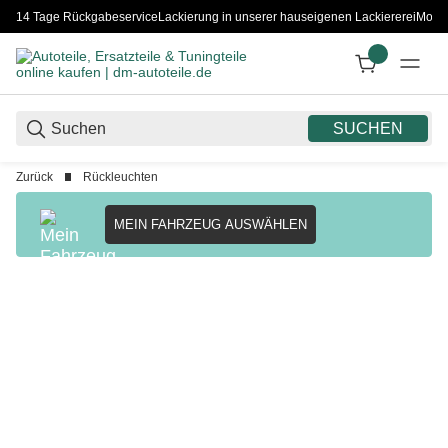
14 Tage Rückgabeservice
Lackierung in unserer hauseigenen Lackiererei
Monta
SUCHEN
Zurück
Rückleuchten
MEIN FAHRZEUG AUSWÄHLEN