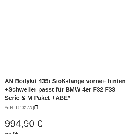
AN Bodykit 435i Stoßstange vorne+ hinten
+Schweller passt für BMW 4er F32 F33
Serie & M Paket +ABE*
Art.Nr.:
16102-AN
994,90 €
pro Stk