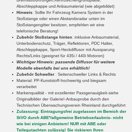
Abschleppkappe und Anbaumaterial (wie abgebildet)
Hinweis
: Sollte Ihr Fahrzeug Kamera System in der
Stoßstange oder einen Abstandsradar unten im
Stoßstangengitter besitzen, empfehlen wir eine
telefonische Beratung!
Zubehör Stoßstange hinten
: inklusive Anbaumaterial,
Unterbodenschutz, Träger, Reflektoren, PDC Halter,
Abschleppkappe, Sport-Heckdiffusor mit Aussparung
Rechts/Links (geeignet für 435i / 440i Motoren)
Wichtiger Hinweis: passende Diffusor für weitere
Modelle ebenfalls bei uns erhältlich!
Zubehör Schweller
: Seitenschweller Links & Rechts
Material: PP-Kunststoff-hochwertig und biegsam
verarbeitet
Markenqualität - mit exzellenter Passgenauigkeit-siehe
Originalbilder der Galerie!-Anbauprobe durch den
Technischen Überwachungsverein Rheinland durchgeführt
Zulassung: Eintragungsfrei zugelassen im Bereich der
StVO durch ABE*/allgemeine Betriebserlaubnis- nicht
wie bei einigen Anbietern! NUR mit ABE oder
Teilegutachten zulässig! Sie riskieren Ihren