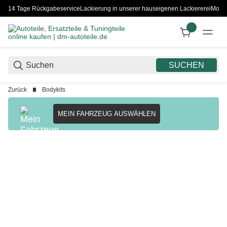
14 Tage Rückgabeservice
Lackierung in unserer hauseigenen Lackiererei
Monta
SUCHEN
Zurück
Bodykits
MEIN FAHRZEUG AUSWÄHLEN