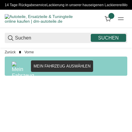
14 Tage Rückgabeservice
Lackierung in unserer hauseigenen Lackiererei
Monta
SUCHEN
Zurück
Vorne
MEIN FAHRZEUG AUSWÄHLEN