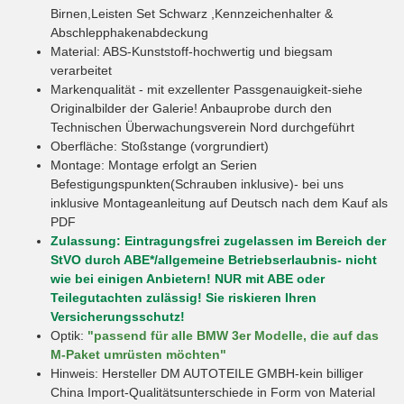
Birnen,Leisten Set Schwarz ,Kennzeichenhalter &
Abschlepphakenabdeckung
Material: ABS-Kunststoff-hochwertig und biegsam
verarbeitet
Markenqualität - mit exzellenter Passgenauigkeit-siehe
Originalbilder der Galerie! Anbauprobe durch den
Technischen Überwachungsverein Nord durchgeführt
Oberfläche: Stoßstange (vorgrundiert)
Montage: Montage erfolgt an Serien
Befestigungspunkten(Schrauben inklusive)- bei uns
inklusive Montageanleitung auf Deutsch nach dem Kauf als
PDF
Zulassung: Eintragungsfrei zugelassen im Bereich der
StVO durch ABE*/allgemeine Betriebserlaubnis- nicht
wie bei einigen Anbietern! NUR mit ABE oder
Teilegutachten zulässig! Sie riskieren Ihren
Versicherungsschutz!
Optik:
"passend für alle BMW 3er Modelle, die auf das
M-Paket umrüsten möchten"
Hinweis: Hersteller DM AUTOTEILE GMBH-kein billiger
China Import-Qualitätsunterschiede in Form von Material